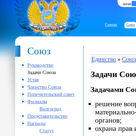
логин:
Главная
Союз
Союз
Единство
»
Союз
Руководство
Задачи Сою
Задачи Союза
Устав
Членство Союза
Задачами Со
Попечительский совет
Филиалы
решение воп
Волгоград
материально
Представительство
органов;
Награды
охрана прав 
Статут