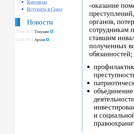
Контакты
-оказание пом
Вступить в Союз
преступлений,
органов, поте
Новости
сотрудникам п
10.04.2011
Текущие
ставшим инвал
10.04.2011
Архив
полученных в
обязанностей;
профилактик
преступност
патриотичес
объединение
деятельност
инвестирован
и социально
правоохрани